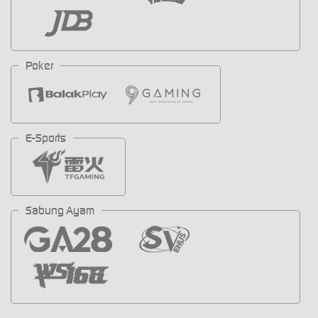
Poker
E-Sports
Sabung Ayam