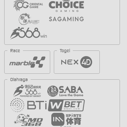
Race
Togel
Olahraga