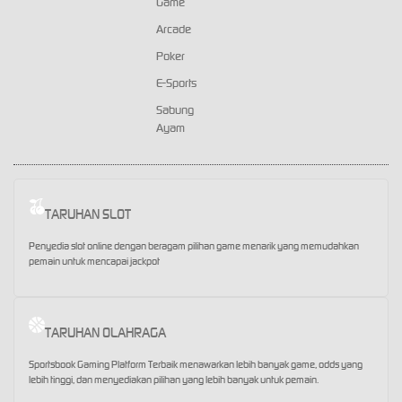
Game
Arcade
Poker
E-Sports
Sabung
Ayam
TARUHAN SLOT
Penyedia slot online dengan beragam pilihan game menarik yang memudahkan
pemain untuk mencapai jackpot
TARUHAN OLAHRAGA
Sportsbook Gaming Platform Terbaik menawarkan lebih banyak game, odds yang
lebih tinggi, dan menyediakan pilihan yang lebih banyak untuk pemain.