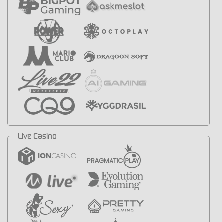
Live Casino