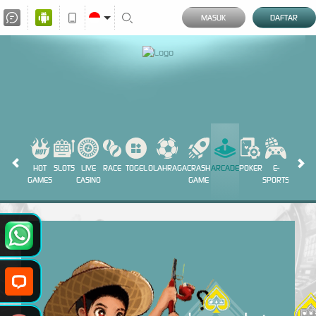
MASUK
DAFTAR
HOT
SLOTS
LIVE
RACE
TOGEL
OLAHRAGA
CRASH
ARCADE
POKER
E-
SABUN
GAMES
CASINO
GAME
SPORTS
AYAM