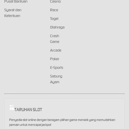
Pusat Bantuan
Casino
Syarat dan
Race
Ketentuan
Togel
Olahraga
Crash
Game
Arcade
Poker
E-Sports
Sabung
Ayam
TARUHAN SLOT
Penyedia slot online dengan beragam pilihan game menarik yang memudahkan
pemain untuk mencapai jackpot