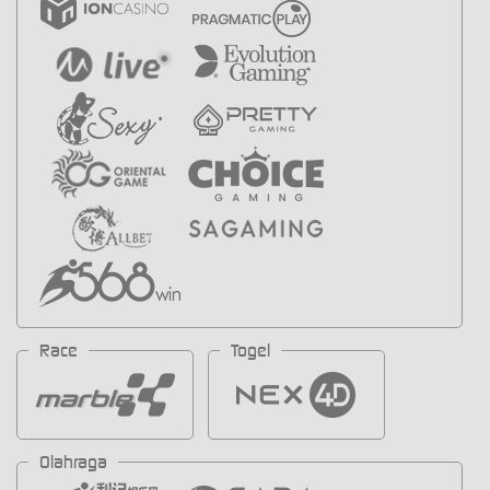
Race
Togel
Olahraga