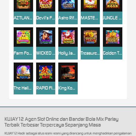
AZTLAN GEMS3
Devil’s Frenzy
Astro Rift Bonanza
MASTER CHEF FRENZY
JUNGLE ROAR
Farm Fortune Wheel
WICKED RICHES
Holly Jackpot
Treasure Train Deluxe
Golden Train Ⅲ: Black Ore
The Halloween Rascal
RAPID FIRE BLAST
King Kong Treasure
KUJAY12 Agen Slot Online dan Bandar Bola Mix Parlay
Terbaik Terbesar Terpercaya Sepanjang Masa
KUJAY12 Hadir sebagai situs resmi resmi yang dirancang untuk menghadirkan pengalaman