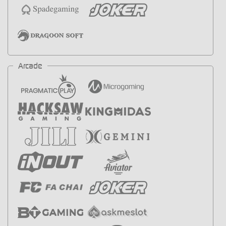
Arcade