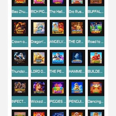
Bao Zhu Fortune
RICH PIGGIES
The Hallowin Bats
Ore Rush: Cart Collector
BUFFALO LEGEND
Crown of Hades
Dragon's Blaze Link
ANGELVSDEVIL SEA DUEL
THE GREAT FIREFIGHTER
Road to Glory
Thunder Lord
LORD OF THE GODS
THE PENGUINS
HAMMER OF THUNDER
BUILDER'S FRENZY
INFECTED ZONE
Wicked Wins: Crystals
PIGGIES WEALTHY ANGELIC
PENGUIN QUEST
Dancing Golden Drums