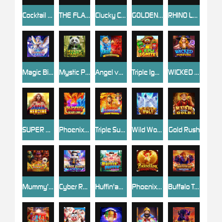
Cocktail City
THE FLAME CITY
Clucky Cash
GOLDEN TRAIN DELUXE
RHINO LEGEND
Magic Bingo Queen
Mystic Panda
Angel vs Devil Ultimate Goal Showdown
Triple Ignite
WICKED FORTUNE
SUPER HEROINE
Phoenix Blaze Link
Triple Supreme Xtreme Treasure
Wild Wolf Xtreme
Gold Rush
Mummy’s Treasure Quest
Cyber Rabbit
Huffin'and Puffin'Jackpot
Phoenix Link - Collection
Buffalo Triple Fury