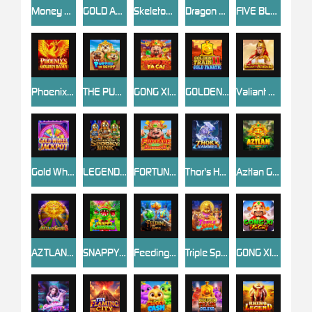
Money Piggies
GOLD AROWANA
Skeleton Thief
Dragon Link Fortune
FIVE BLESSINGS ARRIVE
Phoenix's Golden Basin
THE PUPPIES IN EGYPT
GONG XI FA CAI
GOLDEN TRAIN 2
Valiant of Athena
Gold Wheel Jackpot
LEGEND OF SPOOKY LINK
FORTUNE GOD BLESSING
Thor's Hammer
Aztlan Gems
AZTLAN GEMS2
SNAPPY CARNIVAL
Feeding Time
Triple Spin Xtreme
GONG XI FA CAI