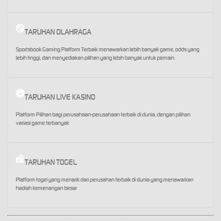
TARUHAN OLAHRAGA
Sportsbook Gaming Platform Terbaik menawarkan lebih banyak game, odds yang
lebih tinggi, dan menyediakan pilihan yang lebih banyak untuk pemain.
TARUHAN LIVE KASINO
Platform Pilihan bagi perusahaan-perusahaan terbaik di dunia, dengan pilihan
variasi game terbanyak
TARUHAN TOGEL
Platform togel yang menarik dari perusahan terbaik di dunia yang menawarkan
hadiah kemenangan besar