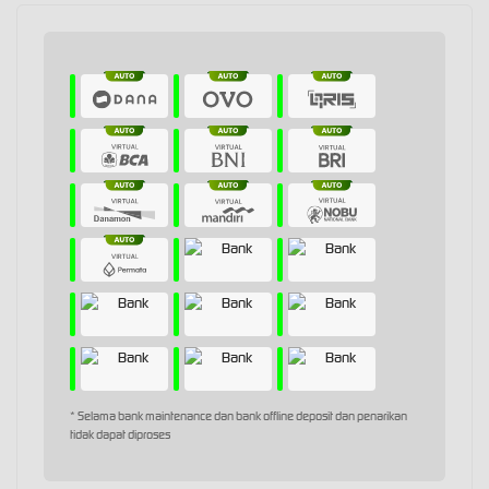
* Selama bank maintenance dan bank offline deposit dan penarikan
tidak dapat diproses