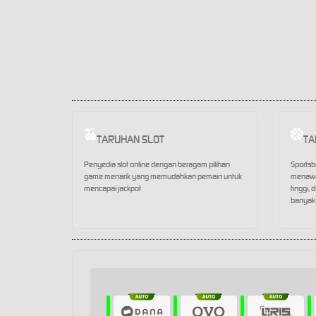
TARUHAN SLOT
TA
Penyedia slot online dengan beragam pilihan
Sportsb
game menarik yang memudahkan pemain untuk
menawar
mencapai jackpot
tinggi,
banyak 