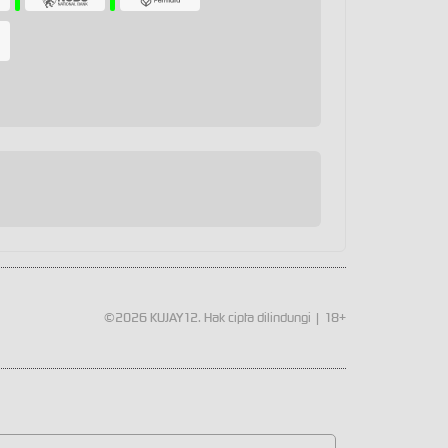
©2026 KUJAY12. Hak cipta dilindungi | 18+