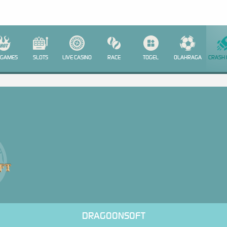
 GAMES
SLOTS
LIVE CASINO
RACE
TOGEL
OLAHRAGA
CRASH
DRAGOONSOFT