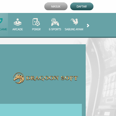
MASUK
DAFTAR
 GAME
ARCADE
POKER
E-SPORTS
SABUNG AYAM
PROMOSI