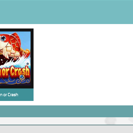
n or Crash