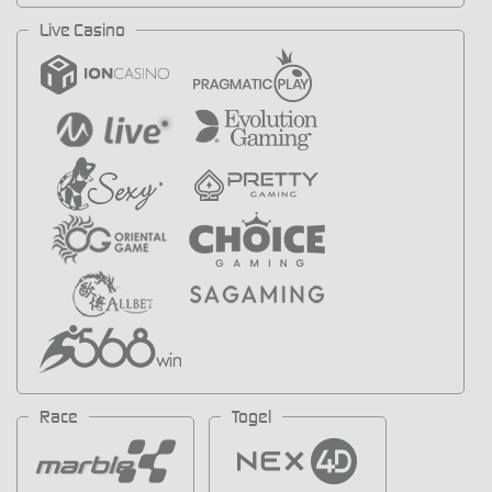
Live Casino
Race
Togel