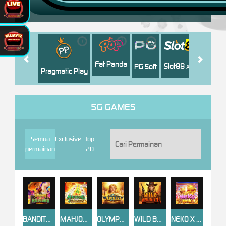
i
i
i
i
i
Facha
Fat Panda
Slot88 x PP
PG Soft
Pragmatic Play
5G GAMES
Semua
Exclusive
Top
permainan
20
BANDITO RETURNS
MAHJONG 5 DRAGONS
OLYMPUS APOLLO
WILD BOUNTY
NEKO X NEKO