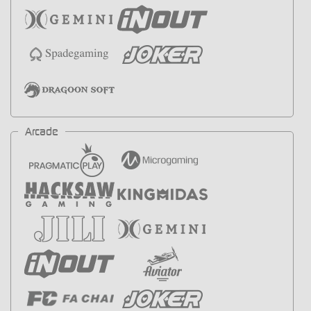
Arcade