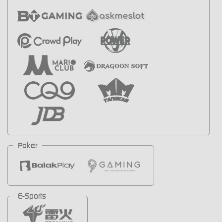
Poker
E-Sports