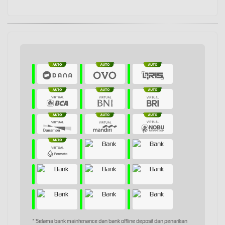
* Selama bank maintenance dan bank offline deposit dan penarikan