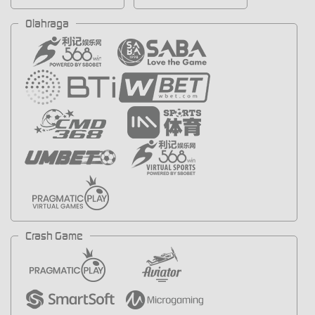
Olahraga
Crash Game