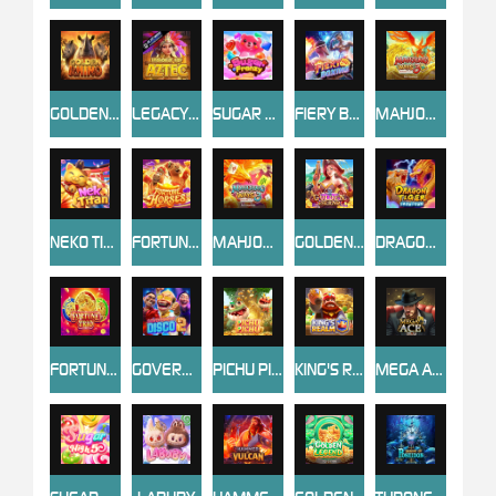
GOLDEN RHINO
LEGACY OF AZTEC
SUGAR FRENZY
FIERY BOXING
MAHJONG WAYS 3+
NEKO TITAN
FORTUNE HORSES
MAHJONG WAYS 3
GOLDEN ISLAND
DRAGON TIGER SHOWDOWN
FORTUNE TRIO
GOVERNMENT DISCO 2
PICHU PICHU
KING'S REALM
MEGA ACE