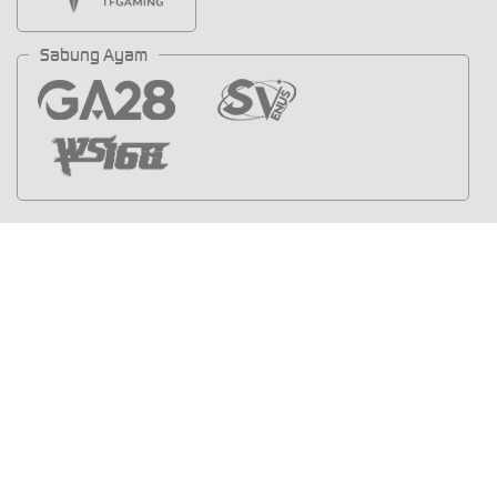
Sabung Ayam