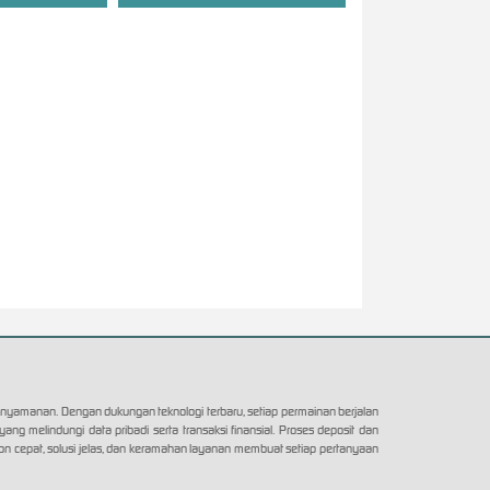
enyamanan. Dengan dukungan teknologi terbaru, setiap permainan berjalan
melindungi data pribadi serta transaksi finansial. Proses deposit dan
on cepat, solusi jelas, dan keramahan layanan membuat setiap pertanyaan