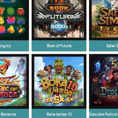
ing Ice
Book of Futuria
Safari
f Bonanza
Boka Jamba 10