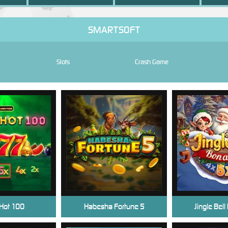
SMARTSOFT
Slots
Crash Game
 Hot 100
Habesha Fortune 5
Jingle Bel