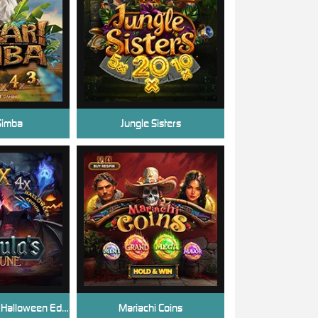
 Simba
Jungle Sisters
Dracula's Fortune Halloween Edition
Mariachi Coins