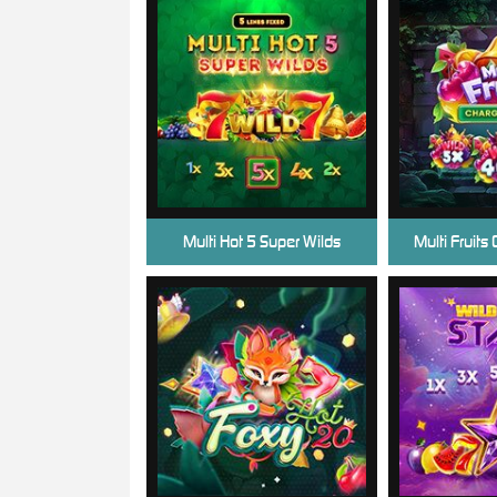
Multi Hot 5 Super Wilds
Multi Fruits