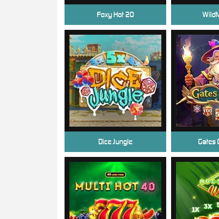
Foxy Hot 20
WildM
Dice Jungle
Gates 