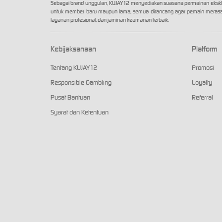
Sebagai brand unggulan, KUJAY12 menyediakan suasana permainan eksklu
untuk member baru maupun lama, semua dirancang agar pemain merasa
layanan profesional, dan jaminan keamanan terbaik.
Kebijaksanaan
Platform
Tentang KUJAY12
Promosi
Responsible Gambling
Loyalty
Pusat Bantuan
Referral
Syarat dan Ketentuan