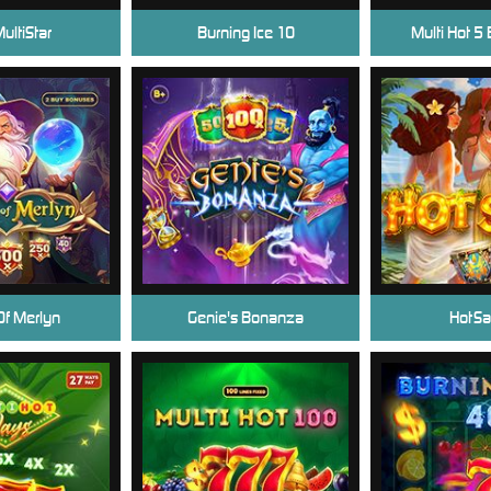
ultiStar
Burning Ice 10
Multi Hot 5
Of Merlyn
Genie's Bonanza
HotS