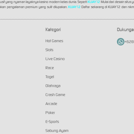
sif yang nyaman layaknya kasino modern kelas dunia. Seperti
KUJAY12
Mulai dari desain situs
kan pengalaman premium yang sulit dilupakan.
KUJAY12
Daftar sekarang di KUJAY12 dan nikm
Kategori
Dukunga
Hot Games
+628
Slots
Live Casino
Race
Togel
Olahraga
Crash Game
Arcade
Poker
E-Sports
Sabung Ayam